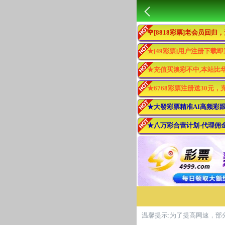
🌹[8818彩票]老会员回
★[49彩票]用户注册下载即
★充值买澳彩不中,本站比华
★6768彩票注册送30元，
★大發彩票精准AI高频彩跟
★八万彩合营计划-代理佣金
温馨提示:为了提高网速，部