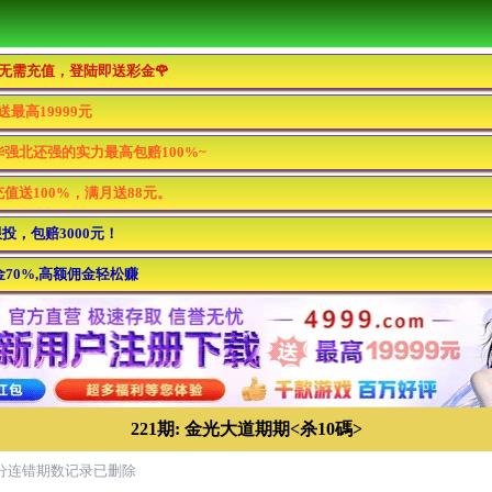
归，无需充值，登陆即送彩金🌹
送最高19999元
强北还强的实力最高包赔100%~
充值送100%，满月送88元。
投，包赔3000元！
70%,高额佣金轻松赚
221期: 金光大道期期<杀10碼>
分连错期数记录已删除