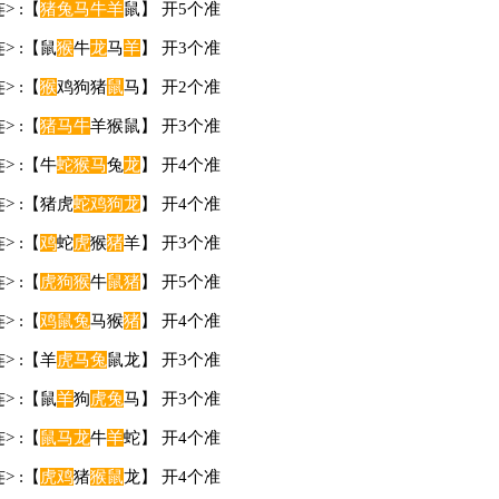
> :【
猪
兔
马
牛
羊
鼠】 开5个准
> :【鼠
猴
牛
龙
马
羊
】 开3个准
> :【
猴
鸡狗猪
鼠
马】 开2个准
> :【
猪
马
牛
羊猴鼠】 开3个准
> :【牛
蛇
猴
马
兔
龙
】 开4个准
> :【猪虎
蛇
鸡
狗
龙
】 开4个准
> :【
鸡
蛇
虎
猴
猪
羊】 开3个准
> :【
虎
狗
猴
牛
鼠
猪
】 开5个准
> :【
鸡
鼠
兔
马猴
猪
】 开4个准
> :【羊
虎
马
兔
鼠龙】 开3个准
> :【鼠
羊
狗
虎
兔
马】 开3个准
> :【
鼠
马
龙
牛
羊
蛇】 开4个准
> :【
虎
鸡
猪
猴
鼠
龙】 开4个准