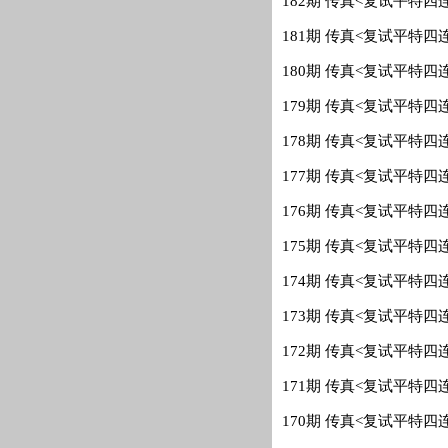
182期 传真<复试平特四连
181期 传真<复试平特四连
180期 传真<复试平特四连
179期 传真<复试平特四连
178期 传真<复试平特四连
177期 传真<复试平特四连
176期 传真<复试平特四连
175期 传真<复试平特四连
174期 传真<复试平特四连
173期 传真<复试平特四连
172期 传真<复试平特四连
171期 传真<复试平特四连
170期 传真<复试平特四连