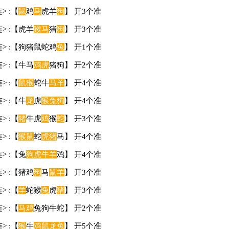
> :【
鼠
鸡
马
虎羊
狗
】 开3个准
> :【虎羊
猴
马
猪
狗
】 开3个准
连> :【狗猪鼠蛇鸡
兔
】 开1个准
> :【牛马
鸡
虎
猪狗】 开2个准
> :【
鼠
猴
蛇牛
马
羊
】 开4个准
> :【牛
龙
虎
猴
兔
狗
】 开4个准
> :【
猪
牛虎
鸡
猴
蛇
】 开3个准
> :【
猴
鼠
蛇
虎
猪
马】 开4个准
> :【兔
狗
虎
牛
羊
鸡】 开4个准
> :【猪鸡
狗
马
鼠
羊
】 开3个准
> :【
羊
蛇猴
兔
虎
猪
】 开3个准
> :【
马
鸡
兔狗牛蛇】 开2个准
> :【
猴
牛
鸡
鼠
龙
兔
】 开5个准