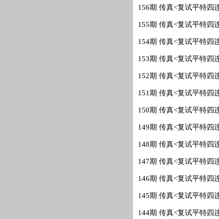
156期 传真<复试平特四连
155期 传真<复试平特四连
154期 传真<复试平特四连
153期 传真<复试平特四连
152期 传真<复试平特四连
151期 传真<复试平特四连
150期 传真<复试平特四连
149期 传真<复试平特四连
148期 传真<复试平特四连
147期 传真<复试平特四连
146期 传真<复试平特四连
145期 传真<复试平特四连
144期 传真<复试平特四连