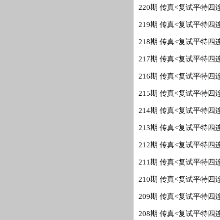
220期 传真<复试平特四连
219期 传真<复试平特四连
218期 传真<复试平特四连
217期 传真<复试平特四连
216期 传真<复试平特四连
215期 传真<复试平特四连
214期 传真<复试平特四连
213期 传真<复试平特四连
212期 传真<复试平特四连
211期 传真<复试平特四连
210期 传真<复试平特四连
209期 传真<复试平特四连
208期 传真<复试平特四