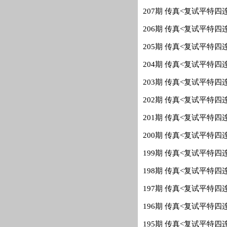
207期 传真<复试平特四连
206期 传真<复试平特四连
205期 传真<复试平特四
204期 传真<复试平特四连
203期 传真<复试平特四连
202期 传真<复试平特四连
201期 传真<复试平特四连
200期 传真<复试平特四连
199期 传真<复试平特四连
198期 传真<复试平特四连
197期 传真<复试平特四连
196期 传真<复试平特四连
195期 传真<复试平特四连