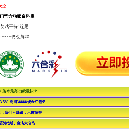
大全
澳门官方独家资料库
猛料复试平特4连尾
特~~~~~再创辉煌
多,倍率最高,出款最快🌹
3.5%,周周38888现金红包🌹
首选→我们不赚钱，只做信誉
香港/澳门/台湾六合彩