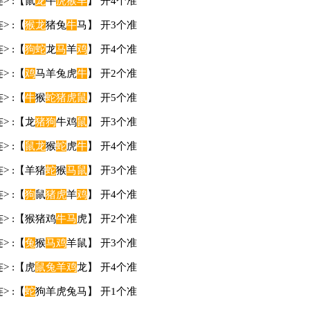
> :【鼠
龙
牛
虎
猴
羊
】 开4个准
> :【
猴
龙
猪兔
牛
马】 开3个准
> :【
狗
蛇
龙
马
羊
鸡
】 开4个准
> :【
鸡
马羊兔虎
牛
】 开2个准
> :【
牛
猴
蛇
猪
虎
鼠
】 开5个准
> :【龙
猪
狗
牛鸡
鼠
】 开3个准
> :【
鼠
龙
猴
蛇
虎
牛
】 开4个准
> :【羊猪
蛇
猴
马
鼠
】 开3个准
> :【
狗
鼠
猪
虎
羊
鸡
】 开4个准
> :【猴猪鸡
牛
马
虎】 开2个准
> :【
兔
猴
马
鸡
羊鼠】 开3个准
> :【虎
鼠
兔
羊
鸡
龙】 开4个准
> :【
蛇
狗羊虎兔马】 开1个准