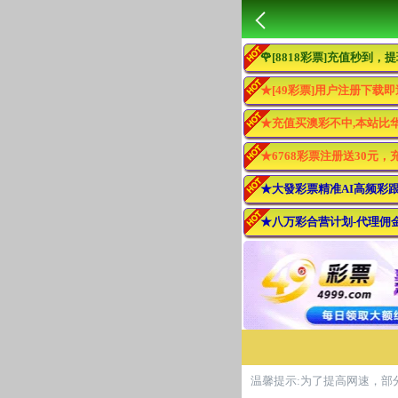
🌹[8818彩票]充值秒到
★[49彩票]用户注册下载即
★充值买澳彩不中,本站比华
★6768彩票注册送30元，
★大發彩票精准AI高频彩跟
★八万彩合营计划-代理佣金
温馨提示:为了提高网速，部