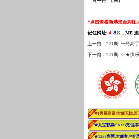
一肖中特 :【狗】
*点击查看新港澳台彩图
记住网址:
４
８
K
．ME 
上一篇：
221期: 一号
下一篇：
221期: ☆
🌹[凤凰彩票]大额无忧,
★九宝彩票(9b.cc)充/提享
★1588彩票,大额客户