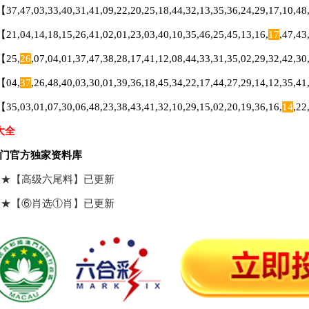
,03,33,40,31,41,09,22,20,25,18,44,32,13,35,36,24,29,17,10,4
,14,18,15,26,41,02,01,23,03,40,10,35,46,25,45,13,16,
17
,47,4
25,
26
,07,04,01,37,47,38,28,17,41,12,08,44,33,31,35,02,29,32,42,
04,
37
,26,48,40,03,30,01,39,36,18,45,34,22,17,44,27,29,14,12,35,
,01,07,30,06,48,23,38,43,41,32,10,29,15,02,20,19,36,16,
14
,2
大全
澳门官方独家资料库
龙人★【高级六尾料】已更新
龙人★【⑥肖选①肖】已更新