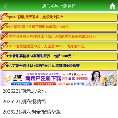
澳门彩库正版资料
🌹[8818彩票]天天返水，娱乐无上限🌹
★[49彩票]用户注册下载即送最高19999元
★充值买澳彩不中,本站比华强北还强的实力最高包赔100%~
★6768彩票注册送30元，充值送100%，满月送88元。
★大發彩票精准AI高频彩跟投，包赔3000元！
★八万彩合营计划-代理佣金70%,高额佣金轻松赚
2026221期老总论码
2026221期商报精简
2026221期六创全报精华版