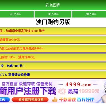
彩色图库
2025年
2024年
2023年
澳门跑狗另版
充值，加赠彩金最高可领10888元🌹
送最高19999元
强北还强的实力最高包赔100%~
充值送100%，满月送88元。
投，包赔3000元！
70%,高额佣金轻松赚