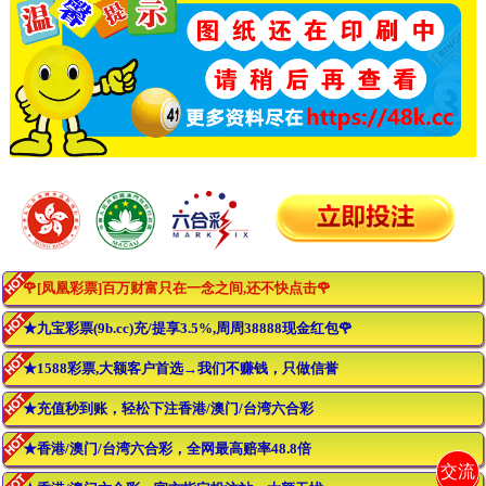
🌹[凤凰彩票]百万财富只在一念之间,还不快点击🌹
★九宝彩票(9b.cc)充/提享3.5%,周周38888现金红包🌹
★1588彩票,大额客户首选→我们不赚钱，只做信誉
★充值秒到账，轻松下注香港/澳门/台湾六合彩
★香港/澳门/台湾六合彩，全网最高赔率48.8倍
交流