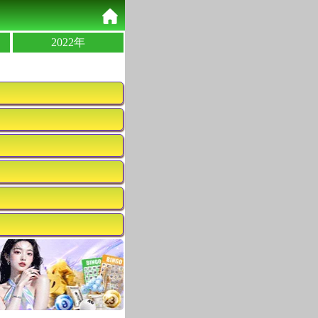
2022年