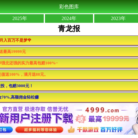
彩色图库
2025年
2024年
2023年
青龙报
册月入百万不是梦🌹
送最高19999元
强北还强的实力最高包赔100%~
充值送100%，满月送88元。
投，包赔3000元！
70%,高额佣金轻松赚