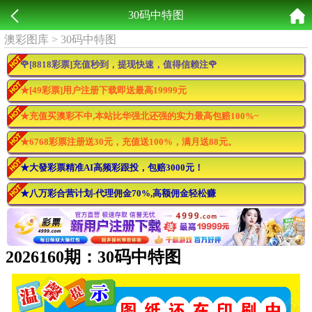
30码中特图
澳彩图库
>
30码中特图
🌹[8818彩票]充值秒到，提现快速，值得信赖注🌹
★[49彩票]用户注册下载即送最高19999元
★充值买澳彩不中,本站比华强北还强的实力最高包赔100%~
★6768彩票注册送30元，充值送100%，满月送88元。
★大發彩票精准AI高频彩跟投，包赔3000元！
★八万彩合营计划-代理佣金70%,高额佣金轻松赚
2026160期：30码中特图