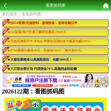
看图抓码图
澳彩图库
>
看图抓码图
🌹[8818彩票]充值秒到，提现快速，值得信赖注🌹
★[49彩票]用户注册下载即送最高19999元
★充值买澳彩不中,本站比华强北还强的实力最高包赔100%~
★6768彩票注册送30元，充值送100%，满月送88元。
★大發彩票精准AI高频彩跟投，包赔3000元！
★八万彩合营计划-代理佣金70%,高额佣金轻松赚
2026122期：看图抓码图