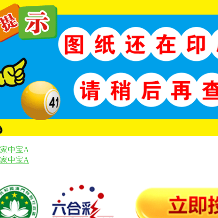
合家中宝A
合家中宝A