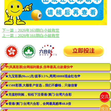
下一篇：2026年163期白小姐救世
上一篇：2026年161期白小姐救世
🌹[凤凰彩票]全网福利最多,倍率最高,出款最快🌹
★九宝彩票(9b.cc)充/提享3.5%,周周38888现金红包🌹
★1588彩票,大额客户首选→我们不赚钱，只做信誉
★充值秒到账，轻松下注香港/澳门/台湾六合彩
交流
★香港/澳门/台湾六合彩，全网最高赔率48.8倍
投注