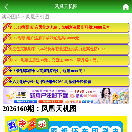
凤凰天机图
澳彩图库
>
凤凰天机图
🌹[8818彩票]新会员首次充值，加赠彩金最高可领10888元🌹
★[49彩票]用户注册下载即送最高19999元
★充值买澳彩不中,本站比华强北还强的实力最高包赔100%~
★6768彩票注册送30元，充值送100%，满月送88元。
★大發彩票精准AI高频彩跟投，包赔3000元！
★八万彩合营计划-代理佣金70%,高额佣金轻松赚
2026160期：凤凰天机图