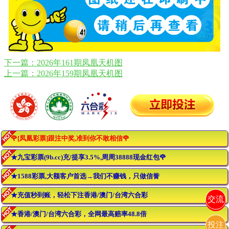
下一篇：2026年161期凤凰天机图
上一篇：2026年159期凤凰天机图
🌹[凤凰彩票]跟注中奖,准到你不敢相信🌹
★九宝彩票(9b.cc)充/提享3.5%,周周38888现金红包🌹
★1588彩票,大额客户首选→我们不赚钱，只做信誉
★充值秒到账，轻松下注香港/澳门/台湾六合彩
交流
★香港/澳门/台湾六合彩，全网最高赔率48.8倍
投注