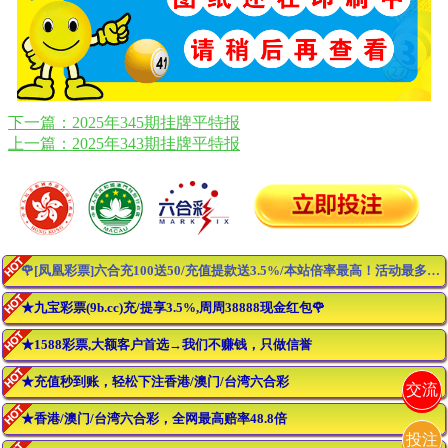
下一篇：2025年345期挂牌平特报
上一篇：2025年343期挂牌平特报
🌹[凤凰彩票]六合充100送50/充值提款送3.5%/本站倍率最高！活动最多！🌹
★九宝彩票(9b.cc)充/提享3.5%,周周38888现金红包🌹
★1588彩票,大额客户首选→我们不赚钱，只做信誉
★充值秒到账，轻松下注香港/澳门/台湾六合彩
交流
★香港/澳门/台湾六合彩，全网最高赔率48.8倍
投注