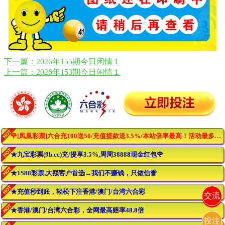
下一篇：2026年155期今日闲情１
上一篇：2026年153期今日闲情１
🌹[凤凰彩票]六合充100送50/充值提款送3.5%/本站倍率最高！活动最多！🌹
★九宝彩票(9b.cc)充/提享3.5%,周周38888现金红包🌹
★1588彩票,大额客户首选→我们不赚钱，只做信誉
★充值秒到账，轻松下注香港/澳门/台湾六合彩
交流
★香港/澳门/台湾六合彩，全网最高赔率48.8倍
投注