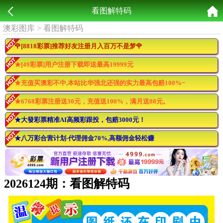
看图解特码
澳彩图库
>
看图解特码
🌹[8818彩票]推荐好友注册月入百万不是梦🌹
★[49彩票]用户注册下载即送最高19999元
★充值买澳彩不中,本站比华强北还强的实力最高包赔100%~
★6768彩票注册送30元，充值送100%，满月送88元。
★大發彩票精准AI高频彩跟投，包赔3000元！
★八万彩合营计划-代理佣金70%,高额佣金轻松赚
2026124期：看图解特码