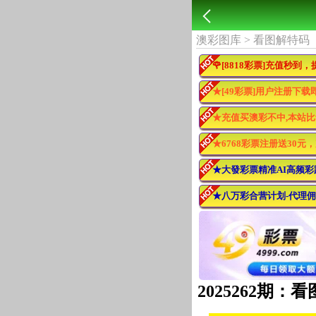
澳彩图库
>
看图解特码
🌹[8818彩票]充值秒到
★[49彩票]用户注册下载即
★充值买澳彩不中,本站比
★6768彩票注册送30元
★大發彩票精准AI高频彩
★八万彩合营计划-代理佣
2025262期：