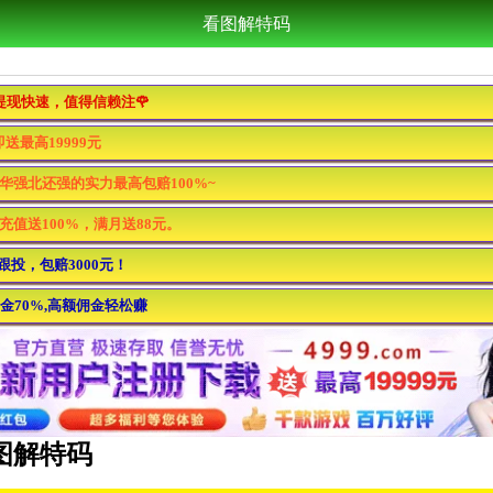
看图解特码
，提现快速，值得信赖注🌹
送最高19999元
华强北还强的实力最高包赔100%~
，充值送100%，满月送88元。
跟投，包赔3000元！
金70%,高额佣金轻松赚
看图解特码