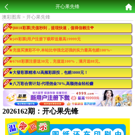
开心果先锋
澳彩图库
>
开心果先锋
🌹[8818彩票]充值秒到，提现快速，值得信赖注🌹
★[49彩票]用户注册下载即送最高19999元
★充值买澳彩不中,本站比华强北还强的实力最高包赔100%~
★6768彩票注册送30元，充值送100%，满月送88元。
★大發彩票精准AI高频彩跟投，包赔3000元！
★八万彩合营计划-代理佣金70%,高额佣金轻松赚
2026162期：开心果先锋