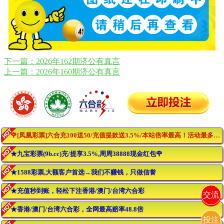
下一篇：2026年162期济公有真言
上一篇：2026年160期济公有真言
🌹[凤凰彩票]六合充100送50/充值提款送3.5%/本站倍率最高！活动最多！🌹
★九宝彩票(9b.cc)充/提享3.5%,周周38888现金红包🌹
★1588彩票,大额客户首选→我们不赚钱，只做信誉
★充值秒到账，轻松下注香港/澳门/台湾六合彩
交流
★香港/澳门/台湾六合彩，全网最高赔率48.8倍
投注