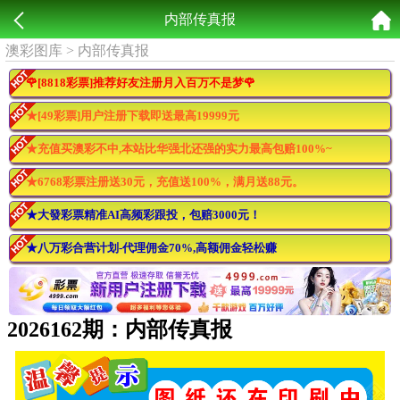
内部传真报
澳彩图库
>
内部传真报
🌹[8818彩票]推荐好友注册月入百万不是梦🌹
★[49彩票]用户注册下载即送最高19999元
★充值买澳彩不中,本站比华强北还强的实力最高包赔100%~
★6768彩票注册送30元，充值送100%，满月送88元。
★大發彩票精准AI高频彩跟投，包赔3000元！
★八万彩合营计划-代理佣金70%,高额佣金轻松赚
2026162期：内部传真报