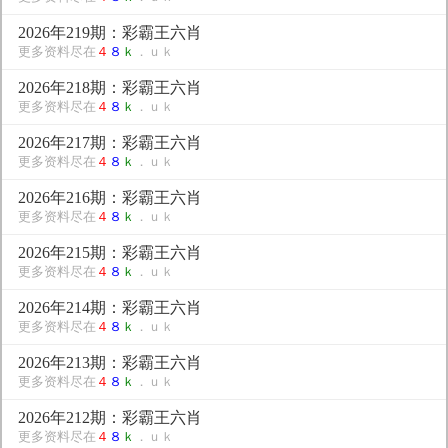
2026年219期：彩霸王六肖
更多资料尽在
４
８
ｋ
．ｕｋ
2026年218期：彩霸王六肖
更多资料尽在
４
８
ｋ
．ｕｋ
2026年217期：彩霸王六肖
更多资料尽在
４
８
ｋ
．ｕｋ
2026年216期：彩霸王六肖
更多资料尽在
４
８
ｋ
．ｕｋ
2026年215期：彩霸王六肖
更多资料尽在
４
８
ｋ
．ｕｋ
2026年214期：彩霸王六肖
更多资料尽在
４
８
ｋ
．ｕｋ
2026年213期：彩霸王六肖
更多资料尽在
４
８
ｋ
．ｕｋ
2026年212期：彩霸王六肖
更多资料尽在
４
８
ｋ
．ｕｋ