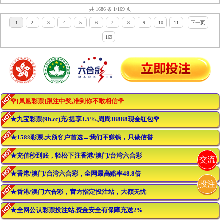
共 1686 条 1/169 页
1
2
3
4
5
6
7
8
9
10
11
下一页
169
🌹[凤凰彩票]跟注中奖,准到你不敢相信🌹
★九宝彩票(9b.cc)充/提享3.5%,周周38888现金红包🌹
★1588彩票,大额客户首选→我们不赚钱，只做信誉
★充值秒到账，轻松下注香港/澳门/台湾六合彩
交流
★香港/澳门/台湾六合彩，全网最高赔率48.8倍
投注
★香港/澳门六合彩，官方指定投注站，大额无忧
★全网公认彩票投注站,资金安全有保障充送2%