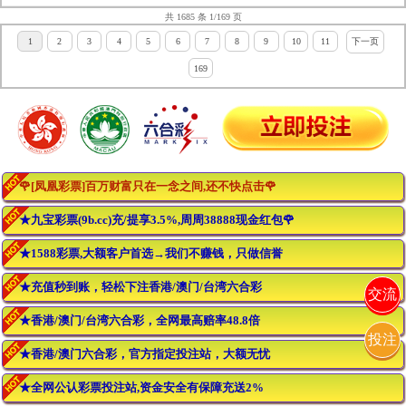
共 1685 条 1/169 页
1
2
3
4
5
6
7
8
9
10
11
下一页
169
🌹[凤凰彩票]百万财富只在一念之间,还不快点击🌹
★九宝彩票(9b.cc)充/提享3.5%,周周38888现金红包🌹
★1588彩票,大额客户首选→我们不赚钱，只做信誉
★充值秒到账，轻松下注香港/澳门/台湾六合彩
交流
★香港/澳门/台湾六合彩，全网最高赔率48.8倍
投注
★香港/澳门六合彩，官方指定投注站，大额无忧
★全网公认彩票投注站,资金安全有保障充送2%