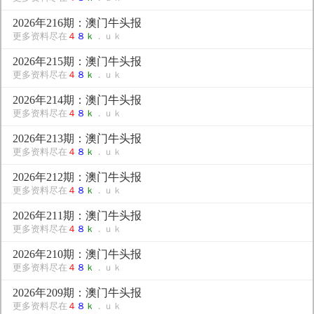
2026年216期：澳门牛头报
更多资料尽在
４
８
ｋ
．ｕｋ
2026年215期：澳门牛头报
更多资料尽在
４
８
ｋ
．ｕｋ
2026年214期：澳门牛头报
更多资料尽在
４
８
ｋ
．ｕｋ
2026年213期：澳门牛头报
更多资料尽在
４
８
ｋ
．ｕｋ
2026年212期：澳门牛头报
更多资料尽在
４
８
ｋ
．ｕｋ
2026年211期：澳门牛头报
更多资料尽在
４
８
ｋ
．ｕｋ
2026年210期：澳门牛头报
更多资料尽在
４
８
ｋ
．ｕｋ
2026年209期：澳门牛头报
更多资料尽在
４
８
ｋ
．ｕｋ