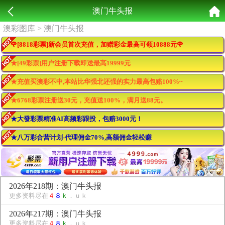
澳门牛头报
澳彩图库
> 澳门牛头报
🌹[8818彩票]新会员首次充值，加赠彩金最高可领10888元🌹
★[49彩票]用户注册下载即送最高19999元
★充值买澳彩不中,本站比华强北还强的实力最高包赔100%~
★6768彩票注册送30元，充值送100%，满月送88元。
★大發彩票精准AI高频彩跟投，包赔3000元！
★八万彩合营计划-代理佣金70%,高额佣金轻松赚
2026年218期：澳门牛头报
更多资料尽在
４
８
ｋ
．ｕｋ
2026年217期：澳门牛头报
更多资料尽在
４
８
ｋ
．ｕｋ