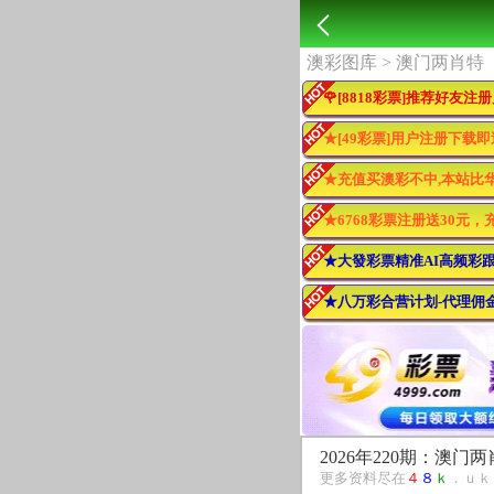
澳彩图库
> 澳门两肖特
🌹[8818彩票]推荐好友注
★[49彩票]用户注册下载即
★充值买澳彩不中,本站比华
★6768彩票注册送30元，
★大發彩票精准AI高频彩跟
★八万彩合营计划-代理佣金
2026年220期：澳门
更多资料尽在
４
８
ｋ
．ｕｋ