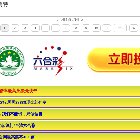
两肖特
共 1685 条 1/169 页
1
2
3
4
5
6
7
8
9
10
11
下一页
169
,倍率最高,出款最快🌹
.5%,周周38888现金红包🌹
选→我们不赚钱，只做信誉
港/澳门/台湾六合彩
全网最高赔率48.8倍