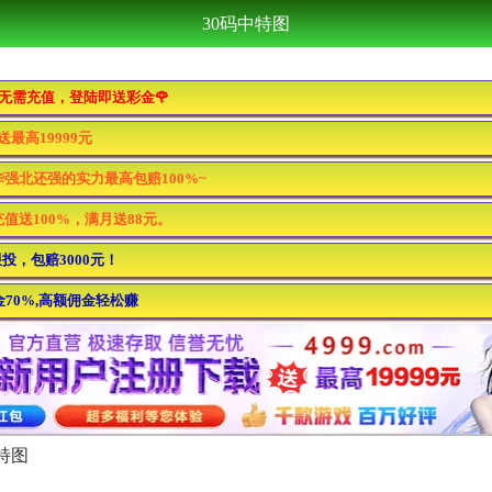
30码中特图
归，无需充值，登陆即送彩金🌹
送最高19999元
强北还强的实力最高包赔100%~
充值送100%，满月送88元。
投，包赔3000元！
70%,高额佣金轻松赚
中特图