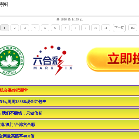
中特图
共 1686 条 1/169 页
1
2
3
4
5
6
7
8
9
10
11
下一页
169
 机会靠你把握🌹
.5%,周周38888现金红包🌹
选→我们不赚钱，只做信誉
港/澳门/台湾六合彩
全网最高赔率48.8倍