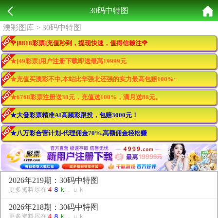
30码中特图
澳彩图库
> 30码中特图
🌹[8818彩票]充值秒到，提现快速，值得信赖注🌹
★[49彩票]用户注册下载即送最高19999元
★充值买澳彩不中,本站比华强北还强的实力最高包赔100%~
★6768彩票注册送30元，充值送100%，满月送88元。
★大發彩票精准AI高频彩跟投，包赔3000元！
★八万彩合营计划-代理佣金70%,高额佣金轻松赚
2026年219期：30码中特图
更多资料尽在
４
８
ｋ
．ｕｋ
2026年218期：30码中特图
更多资料尽在
４
８
ｋ
．ｕｋ