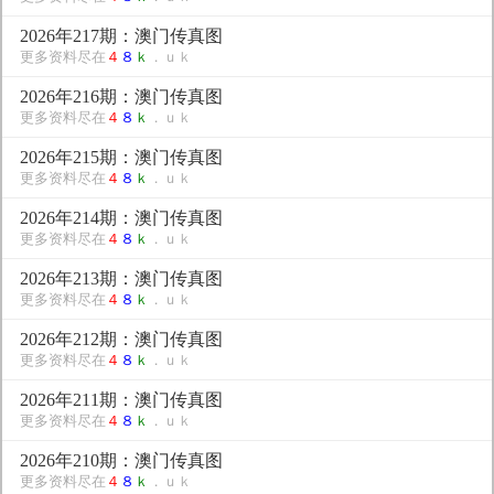
2026年217期：澳门传真图
更多资料尽在
４
８
ｋ
．ｕｋ
2026年216期：澳门传真图
更多资料尽在
４
８
ｋ
．ｕｋ
2026年215期：澳门传真图
更多资料尽在
４
８
ｋ
．ｕｋ
2026年214期：澳门传真图
更多资料尽在
４
８
ｋ
．ｕｋ
2026年213期：澳门传真图
更多资料尽在
４
８
ｋ
．ｕｋ
2026年212期：澳门传真图
更多资料尽在
４
８
ｋ
．ｕｋ
2026年211期：澳门传真图
更多资料尽在
４
８
ｋ
．ｕｋ
2026年210期：澳门传真图
更多资料尽在
４
８
ｋ
．ｕｋ