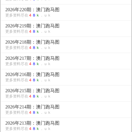
2026年220期：澳门跑马图
更多资料尽在
４
８
ｋ
．ｕｋ
2026年219期：澳门跑马图
更多资料尽在
４
８
ｋ
．ｕｋ
2026年218期：澳门跑马图
更多资料尽在
４
８
ｋ
．ｕｋ
2026年217期：澳门跑马图
更多资料尽在
４
８
ｋ
．ｕｋ
2026年216期：澳门跑马图
更多资料尽在
４
８
ｋ
．ｕｋ
2026年215期：澳门跑马图
更多资料尽在
４
８
ｋ
．ｕｋ
2026年214期：澳门跑马图
更多资料尽在
４
８
ｋ
．ｕｋ
2026年213期：澳门跑马图
更多资料尽在
４
８
ｋ
．ｕｋ