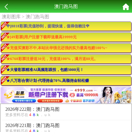
澳门跑马图
澳彩图库
> 澳门跑马图
🌹[8818彩票]充值秒到，提现快速，值得信赖注🌹
★[49彩票]用户注册下载即送最高19999元
★充值买澳彩不中,本站比华强北还强的实力最高包赔100%~
★6768彩票注册送30元，充值送100%，满月送88元。
★大發彩票精准AI高频彩跟投，包赔3000元！
★八万彩合营计划-代理佣金70%,高额佣金轻松赚
2026年222期：澳门跑马图
更多资料尽在
４
８
ｋ
．ｕｋ
2026年221期：澳门跑马图
更多资料尽在
４
８
ｋ
．ｕｋ