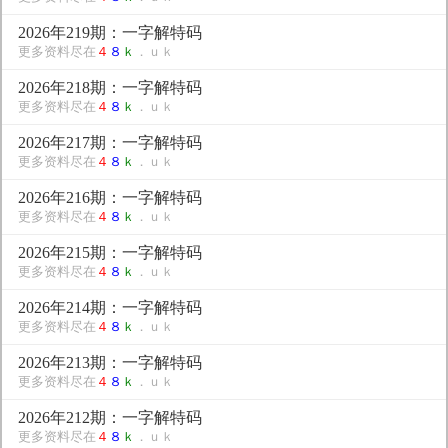
2026年219期：一字解特码
更多资料尽在
４
８
ｋ
．ｕｋ
2026年218期：一字解特码
更多资料尽在
４
８
ｋ
．ｕｋ
2026年217期：一字解特码
更多资料尽在
４
８
ｋ
．ｕｋ
2026年216期：一字解特码
更多资料尽在
４
８
ｋ
．ｕｋ
2026年215期：一字解特码
更多资料尽在
４
８
ｋ
．ｕｋ
2026年214期：一字解特码
更多资料尽在
４
８
ｋ
．ｕｋ
2026年213期：一字解特码
更多资料尽在
４
８
ｋ
．ｕｋ
2026年212期：一字解特码
更多资料尽在
４
８
ｋ
．ｕｋ