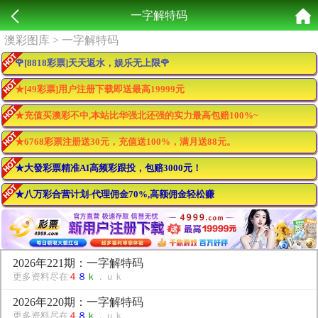
一字解特码
澳彩图库
> 一字解特码
🌹[8818彩票]天天返水，娱乐无上限🌹
★[49彩票]用户注册下载即送最高19999元
★充值买澳彩不中,本站比华强北还强的实力最高包赔100%~
★6768彩票注册送30元，充值送100%，满月送88元。
★大發彩票精准AI高频彩跟投，包赔3000元！
★八万彩合营计划-代理佣金70%,高额佣金轻松赚
2026年221期：一字解特码
更多资料尽在
４
８
ｋ
．ｕｋ
2026年220期：一字解特码
更多资料尽在
４
８
ｋ
．ｕｋ