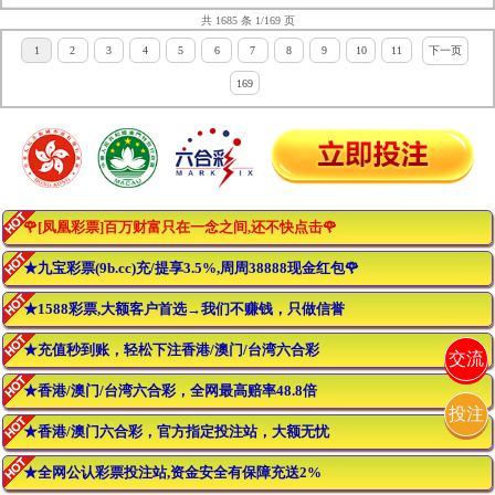
共 1685 条 1/169 页
1
2
3
4
5
6
7
8
9
10
11
下一页
169
🌹[凤凰彩票]百万财富只在一念之间,还不快点击🌹
★九宝彩票(9b.cc)充/提享3.5%,周周38888现金红包🌹
★1588彩票,大额客户首选→我们不赚钱，只做信誉
★充值秒到账，轻松下注香港/澳门/台湾六合彩
交流
★香港/澳门/台湾六合彩，全网最高赔率48.8倍
投注
★香港/澳门六合彩，官方指定投注站，大额无忧
★全网公认彩票投注站,资金安全有保障充送2%