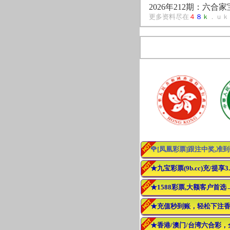
2026年212期：六合家
更多资料尽在
４
８
ｋ
．ｕｋ
🌹[凤凰彩票]跟注中奖,准
★九宝彩票(9b.cc)充/提享3
★1588彩票,大额客户首
★充值秒到账，轻松下注香
★香港/澳门/台湾六合彩，