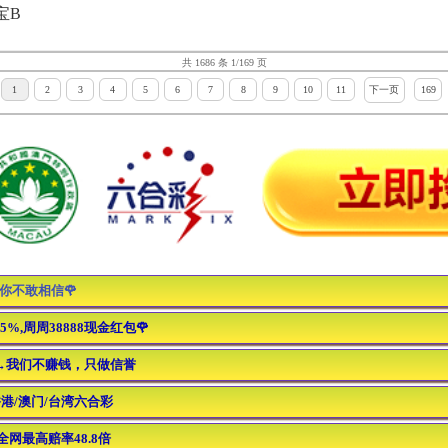
宝B
共 1686 条 1/169 页
1
2
3
4
5
6
7
8
9
10
11
下一页
169
到你不敢相信🌹
.5%,周周38888现金红包🌹
选→我们不赚钱，只做信誉
港/澳门/台湾六合彩
全网最高赔率48.8倍