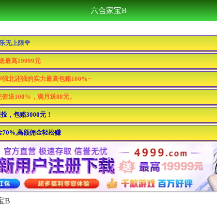
六合家宝B
娱乐无上限🌹
送最高19999元
强北还强的实力最高包赔100%~
充值送100%，满月送88元。
投，包赔3000元！
70%,高额佣金轻松赚
宝B