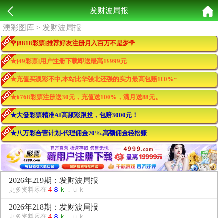
发财波局报
澳彩图库
> 发财波局报
🌹[8818彩票]推荐好友注册月入百万不是梦🌹
★[49彩票]用户注册下载即送最高19999元
★充值买澳彩不中,本站比华强北还强的实力最高包赔100%~
★6768彩票注册送30元，充值送100%，满月送88元。
★大發彩票精准AI高频彩跟投，包赔3000元！
★八万彩合营计划-代理佣金70%,高额佣金轻松赚
2026年219期：发财波局报
更多资料尽在
４
８
ｋ
．ｕｋ
2026年218期：发财波局报
更多资料尽在
４
８
ｋ
．ｕｋ