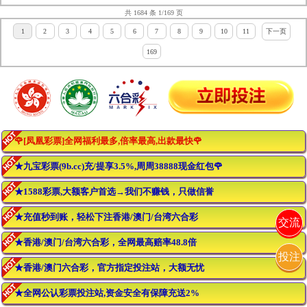
共 1684 条 1/169 页
1
2
3
4
5
6
7
8
9
10
11
下一页
169
🌹[凤凰彩票]全网福利最多,倍率最高,出款最快🌹
★九宝彩票(9b.cc)充/提享3.5%,周周38888现金红包🌹
★1588彩票,大额客户首选→我们不赚钱，只做信誉
★充值秒到账，轻松下注香港/澳门/台湾六合彩
交流
★香港/澳门/台湾六合彩，全网最高赔率48.8倍
投注
★香港/澳门六合彩，官方指定投注站，大额无忧
★全网公认彩票投注站,资金安全有保障充送2%