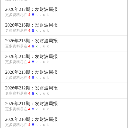
2026年217期：发财波局报
更多资料尽在
４
８
ｋ
．ｕｋ
2026年216期：发财波局报
更多资料尽在
４
８
ｋ
．ｕｋ
2026年215期：发财波局报
更多资料尽在
４
８
ｋ
．ｕｋ
2026年214期：发财波局报
更多资料尽在
４
８
ｋ
．ｕｋ
2026年213期：发财波局报
更多资料尽在
４
８
ｋ
．ｕｋ
2026年212期：发财波局报
更多资料尽在
４
８
ｋ
．ｕｋ
2026年211期：发财波局报
更多资料尽在
４
８
ｋ
．ｕｋ
2026年210期：发财波局报
更多资料尽在
４
８
ｋ
．ｕｋ