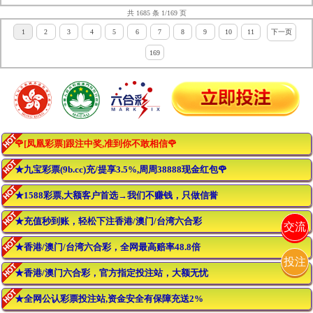
共 1685 条 1/169 页
1
2
3
4
5
6
7
8
9
10
11
下一页
169
🌹[凤凰彩票]跟注中奖,准到你不敢相信🌹
★九宝彩票(9b.cc)充/提享3.5%,周周38888现金红包🌹
★1588彩票,大额客户首选→我们不赚钱，只做信誉
★充值秒到账，轻松下注香港/澳门/台湾六合彩
交流
★香港/澳门/台湾六合彩，全网最高赔率48.8倍
投注
★香港/澳门六合彩，官方指定投注站，大额无忧
★全网公认彩票投注站,资金安全有保障充送2%