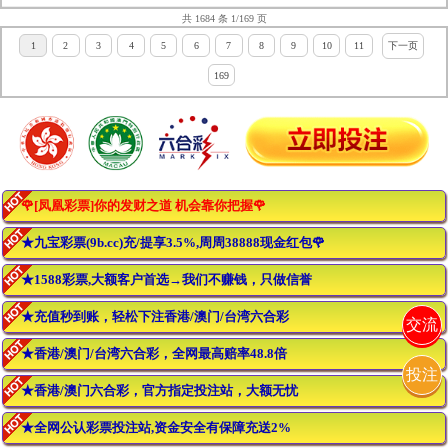
共 1684 条 1/169 页
1
2
3
4
5
6
7
8
9
10
11
下一页
169
🌹[凤凰彩票]你的发财之道 机会靠你把握🌹
★九宝彩票(9b.cc)充/提享3.5%,周周38888现金红包🌹
★1588彩票,大额客户首选→我们不赚钱，只做信誉
★充值秒到账，轻松下注香港/澳门/台湾六合彩
交流
★香港/澳门/台湾六合彩，全网最高赔率48.8倍
投注
★香港/澳门六合彩，官方指定投注站，大额无忧
★全网公认彩票投注站,资金安全有保障充送2%