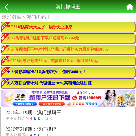
澳门抓码王
澳彩图库
> 澳门抓码王
🌹[8818彩票]天天返水，娱乐无上限🌹
★[49彩票]用户注册下载即送最高19999元
★充值买澳彩不中,本站比华强北还强的实力最高包赔100%~
★6768彩票注册送30元，充值送100%，满月送88元。
★大發彩票精准AI高频彩跟投，包赔3000元！
★八万彩合营计划-代理佣金70%,高额佣金轻松赚
2026年219期：澳门抓码王
更多资料尽在
４
８
ｋ
．ｕｋ
2026年218期：澳门抓码王
更多资料尽在
４
８
ｋ
．ｕｋ