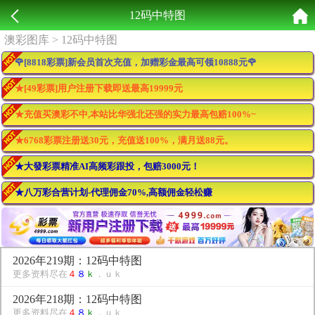
12码中特图
澳彩图库
> 12码中特图
🌹[8818彩票]新会员首次充值，加赠彩金最高可领10888元🌹
★[49彩票]用户注册下载即送最高19999元
★充值买澳彩不中,本站比华强北还强的实力最高包赔100%~
★6768彩票注册送30元，充值送100%，满月送88元。
★大發彩票精准AI高频彩跟投，包赔3000元！
★八万彩合营计划-代理佣金70%,高额佣金轻松赚
2026年219期：12码中特图
更多资料尽在
４
８
ｋ
．ｕｋ
2026年218期：12码中特图
更多资料尽在
４
８
ｋ
．ｕｋ