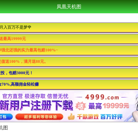
凤凰天机图
册月入百万不是梦🌹
送最高19999元
强北还强的实力最高包赔100%~
充值送100%，满月送88元。
投，包赔3000元！
70%,高额佣金轻松赚
天机图