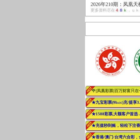
2026年210期：凤凰
更多资料尽在
４
８
ｋ
．ｕｋ
🌹[凤凰彩票]百万财富只在
★九宝彩票(9b.cc)充/提享3
★1588彩票,大额客户首
★充值秒到账，轻松下注香
★香港/澳门/台湾六合彩，