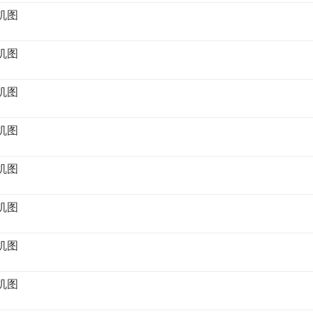
天机图
天机图
天机图
天机图
天机图
天机图
天机图
天机图