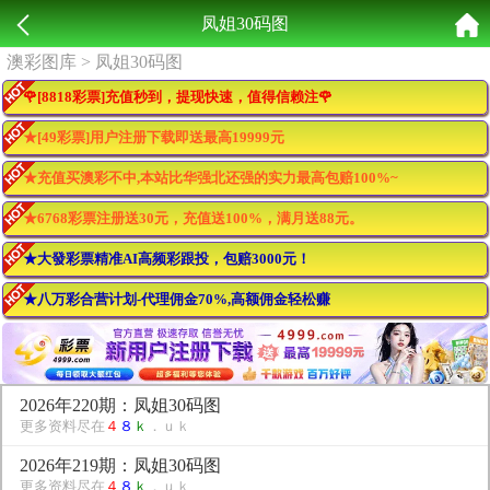
凤姐30码图
澳彩图库
> 凤姐30码图
🌹[8818彩票]充值秒到，提现快速，值得信赖注🌹
★[49彩票]用户注册下载即送最高19999元
★充值买澳彩不中,本站比华强北还强的实力最高包赔100%~
★6768彩票注册送30元，充值送100%，满月送88元。
★大發彩票精准AI高频彩跟投，包赔3000元！
★八万彩合营计划-代理佣金70%,高额佣金轻松赚
2026年220期：凤姐30码图
更多资料尽在
４
８
ｋ
．ｕｋ
2026年219期：凤姐30码图
更多资料尽在
４
８
ｋ
．ｕｋ