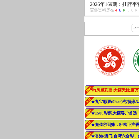
2026年169期：挂牌
更多资料尽在
４
８
ｋ
．ｕｋ
上
🌹[凤凰彩票]大额无忧,百
★九宝彩票(9b.cc)充/提享3
★1588彩票,大额客户首
★充值秒到账，轻松下注香
★香港/澳门/台湾六合彩，