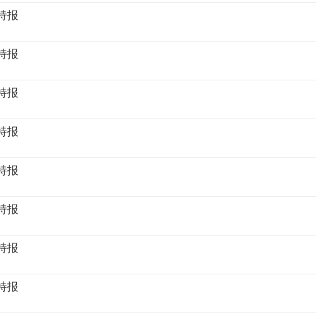
平特报
平特报
平特报
平特报
平特报
平特报
平特报
平特报