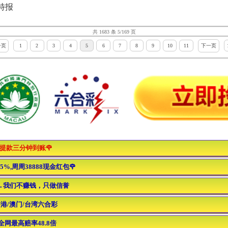
平特报
共 1683 条 5/169 页
一页
1
2
3
4
5
6
7
8
9
10
11
下一页
万提款三分钟到账🌹
.5%,周周38888现金红包🌹
选→我们不赚钱，只做信誉
港/澳门/台湾六合彩
全网最高赔率48.8倍