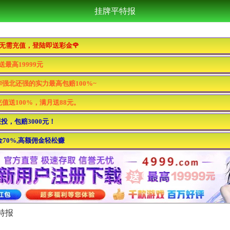
挂牌平特报
归，无需充值，登陆即送彩金🌹
送最高19999元
强北还强的实力最高包赔100%~
充值送100%，满月送88元。
投，包赔3000元！
70%,高额佣金轻松赚
平特报