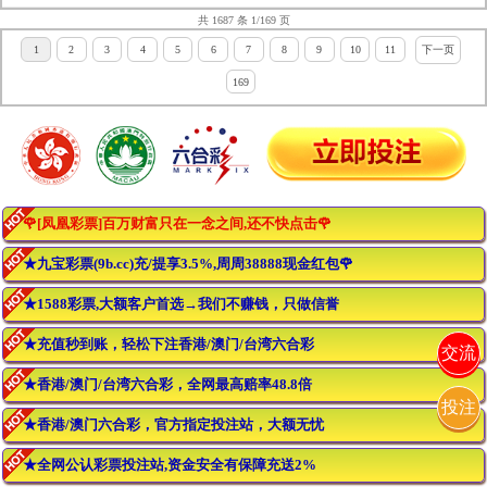
共 1687 条 1/169 页
1
2
3
4
5
6
7
8
9
10
11
下一页
169
🌹[凤凰彩票]百万财富只在一念之间,还不快点击🌹
★九宝彩票(9b.cc)充/提享3.5%,周周38888现金红包🌹
★1588彩票,大额客户首选→我们不赚钱，只做信誉
★充值秒到账，轻松下注香港/澳门/台湾六合彩
交流
★香港/澳门/台湾六合彩，全网最高赔率48.8倍
投注
★香港/澳门六合彩，官方指定投注站，大额无忧
★全网公认彩票投注站,资金安全有保障充送2%