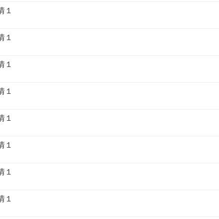
闲情１
闲情１
闲情１
闲情１
闲情１
闲情１
闲情１
闲情１