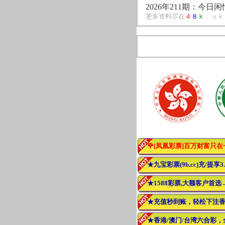
2026年211期：今日
更多资料尽在
４
８
ｋ
．ｕｋ
🌹[凤凰彩票]百万财富只在
★九宝彩票(9b.cc)充/提享3
★1588彩票,大额客户首
★充值秒到账，轻松下注香
★香港/澳门/台湾六合彩，