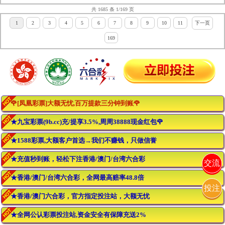
共 1685 条 1/169 页
1
2
3
4
5
6
7
8
9
10
11
下一页
169
🌹[凤凰彩票]大额无忧,百万提款三分钟到账🌹
★九宝彩票(9b.cc)充/提享3.5%,周周38888现金红包🌹
★1588彩票,大额客户首选→我们不赚钱，只做信誉
★充值秒到账，轻松下注香港/澳门/台湾六合彩
交流
★香港/澳门/台湾六合彩，全网最高赔率48.8倍
投注
★香港/澳门六合彩，官方指定投注站，大额无忧
★全网公认彩票投注站,资金安全有保障充送2%