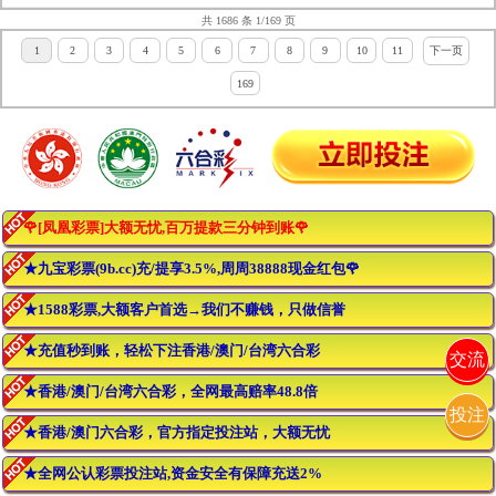
共 1686 条 1/169 页
1
2
3
4
5
6
7
8
9
10
11
下一页
169
🌹[凤凰彩票]大额无忧,百万提款三分钟到账🌹
★九宝彩票(9b.cc)充/提享3.5%,周周38888现金红包🌹
★1588彩票,大额客户首选→我们不赚钱，只做信誉
★充值秒到账，轻松下注香港/澳门/台湾六合彩
交流
★香港/澳门/台湾六合彩，全网最高赔率48.8倍
投注
★香港/澳门六合彩，官方指定投注站，大额无忧
★全网公认彩票投注站,资金安全有保障充送2%