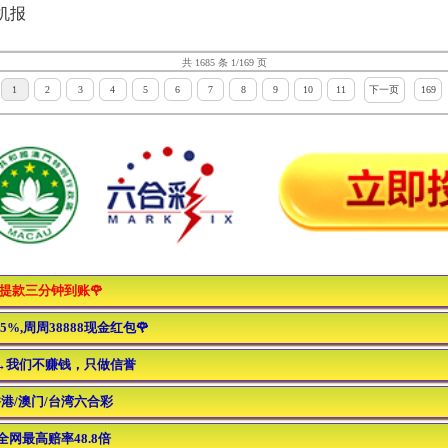
玄机报
共 1685 条 1/169 页
1
2
3
4
5
6
7
8
9
10
11
下一页
169
万提款三分钟到账🌹
.5%,周周38888现金红包🌹
选→我们不赚钱，只做信誉
港/澳门/台湾六合彩
全网最高赔率48.8倍