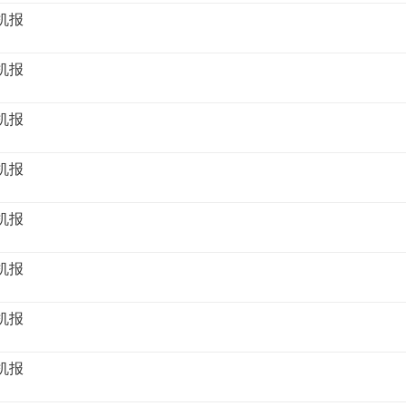
玄机报
玄机报
玄机报
玄机报
玄机报
玄机报
玄机报
玄机报