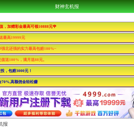
财神玄机报
充值，加赠彩金最高可领10888元🌹
送最高19999元
强北还强的实力最高包赔100%~
充值送100%，满月送88元。
投，包赔3000元！
70%,高额佣金轻松赚
玄机报