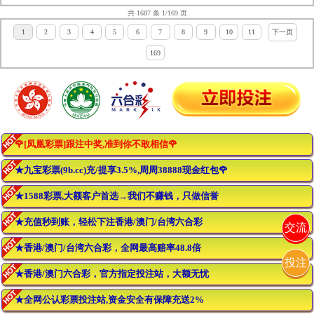
共 1687 条 1/169 页
1
2
3
4
5
6
7
8
9
10
11
下一页
169
🌹[凤凰彩票]跟注中奖,准到你不敢相信🌹
★九宝彩票(9b.cc)充/提享3.5%,周周38888现金红包🌹
★1588彩票,大额客户首选→我们不赚钱，只做信誉
★充值秒到账，轻松下注香港/澳门/台湾六合彩
交流
★香港/澳门/台湾六合彩，全网最高赔率48.8倍
投注
★香港/澳门六合彩，官方指定投注站，大额无忧
★全网公认彩票投注站,资金安全有保障充送2%