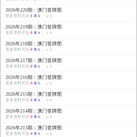
2026年220期：澳门签牌图
更多资料尽在
４
８
ｋ
．ｕｋ
2026年219期：澳门签牌图
更多资料尽在
４
８
ｋ
．ｕｋ
2026年218期：澳门签牌图
更多资料尽在
４
８
ｋ
．ｕｋ
2026年217期：澳门签牌图
更多资料尽在
４
８
ｋ
．ｕｋ
2026年216期：澳门签牌图
更多资料尽在
４
８
ｋ
．ｕｋ
2026年215期：澳门签牌图
更多资料尽在
４
８
ｋ
．ｕｋ
2026年214期：澳门签牌图
更多资料尽在
４
８
ｋ
．ｕｋ
2026年213期：澳门签牌图
更多资料尽在
４
８
ｋ
．ｕｋ