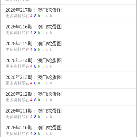
2026年217期：澳门蛇蛋图
更多资料尽在
４
８
ｋ
．ｕｋ
2026年216期：澳门蛇蛋图
更多资料尽在
４
８
ｋ
．ｕｋ
2026年215期：澳门蛇蛋图
更多资料尽在
４
８
ｋ
．ｕｋ
2026年214期：澳门蛇蛋图
更多资料尽在
４
８
ｋ
．ｕｋ
2026年213期：澳门蛇蛋图
更多资料尽在
４
８
ｋ
．ｕｋ
2026年212期：澳门蛇蛋图
更多资料尽在
４
８
ｋ
．ｕｋ
2026年211期：澳门蛇蛋图
更多资料尽在
４
８
ｋ
．ｕｋ
2026年210期：澳门蛇蛋图
更多资料尽在
４
８
ｋ
．ｕｋ