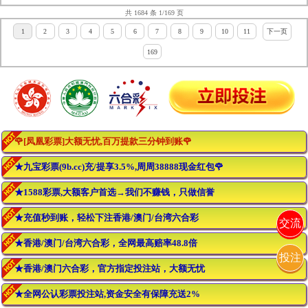
共 1684 条 1/169 页
1
2
3
4
5
6
7
8
9
10
11
下一页
169
🌹[凤凰彩票]大额无忧,百万提款三分钟到账🌹
★九宝彩票(9b.cc)充/提享3.5%,周周38888现金红包🌹
★1588彩票,大额客户首选→我们不赚钱，只做信誉
★充值秒到账，轻松下注香港/澳门/台湾六合彩
交流
★香港/澳门/台湾六合彩，全网最高赔率48.8倍
投注
★香港/澳门六合彩，官方指定投注站，大额无忧
★全网公认彩票投注站,资金安全有保障充送2%