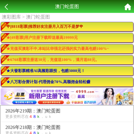
澳门蛇蛋图
澳彩图库
> 澳门蛇蛋图
🌹[8818彩票]推荐好友注册月入百万不是梦🌹
★[49彩票]用户注册下载即送最高19999元
★充值买澳彩不中,本站比华强北还强的实力最高包赔100%~
★6768彩票注册送30元，充值送100%，满月送88元。
★大發彩票精准AI高频彩跟投，包赔3000元！
★八万彩合营计划-代理佣金70%,高额佣金轻松赚
2026年219期：澳门蛇蛋图
更多资料尽在
４
８
ｋ
．ｕｋ
2026年218期：澳门蛇蛋图
更多资料尽在
４
８
ｋ
．ｕｋ