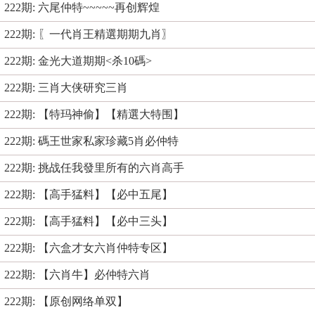
222期: 六尾仲特~~~~~再创辉煌
222期: 〖一代肖王精選期期九肖〗
222期: 金光大道期期<杀10碼>
222期: 三肖大侠研究三肖
222期: 【特玛神偷】【精選大特围】
222期: 碼王世家私家珍藏5肖必仲特
222期: 挑战任我發里所有的六肖高手
222期: 【高手猛料】【必中五尾】
222期: 【高手猛料】【必中三头】
222期: 【六盒才女六肖仲特专区】
222期: 【六肖牛】必仲特六肖
222期: 【原创网络单双】