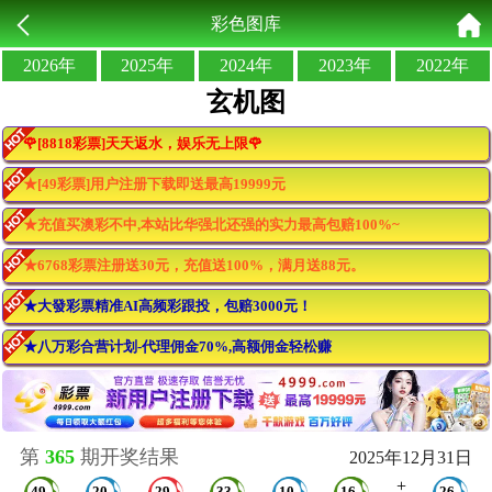
彩色图库
2026年
2025年
2024年
2023年
2022年
玄机图
🌹[8818彩票]天天返水，娱乐无上限🌹
★[49彩票]用户注册下载即送最高19999元
★充值买澳彩不中,本站比华强北还强的实力最高包赔100%~
★6768彩票注册送30元，充值送100%，满月送88元。
★大發彩票精准AI高频彩跟投，包赔3000元！
★八万彩合营计划-代理佣金70%,高额佣金轻松赚
第
365
期开奖结果
2025年12月31日
+