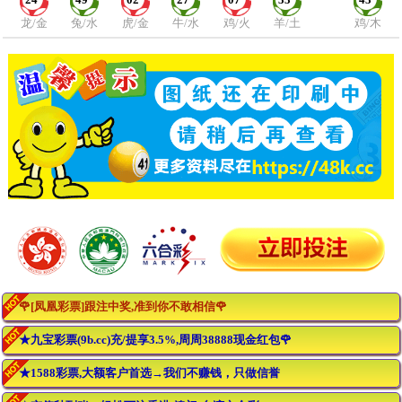
24
49
02
27
07
33
43
龙/金
兔/水
虎/金
牛/水
鸡/火
羊/土
鸡/木
🌹[凤凰彩票]跟注中奖,准到你不敢相信🌹
★九宝彩票(9b.cc)充/提享3.5%,周周38888现金红包🌹
★1588彩票,大额客户首选→我们不赚钱，只做信誉