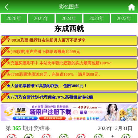
彩色图库
2026年
2025年
2024年
2023年
2022年
东成西就
🌹[8818彩票]推荐好友注册月入百万不是梦🌹
★[49彩票]用户注册下载即送最高19999元
★充值买澳彩不中,本站比华强北还强的实力最高包赔100%~
★6768彩票注册送30元，充值送100%，满月送88元。
★大發彩票精准AI高频彩跟投，包赔3000元！
★八万彩合营计划-代理佣金70%,高额佣金轻松赚
第
365
期开奖结果
2023年12月31日
+