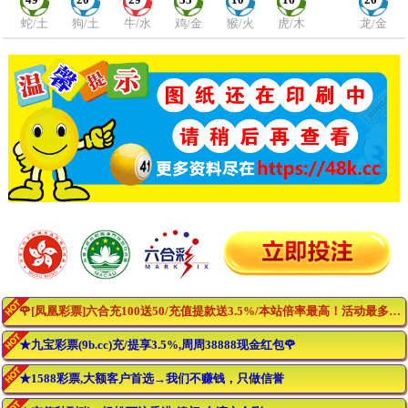
49
20
29
33
10
16
26
蛇/土
狗/土
牛/水
鸡/金
猴/火
虎/木
龙/金
🌹[凤凰彩票]六合充100送50/充值提款送3.5%/本站倍率最高！活动最多！🌹
★九宝彩票(9b.cc)充/提享3.5%,周周38888现金红包🌹
★1588彩票,大额客户首选→我们不赚钱，只做信誉