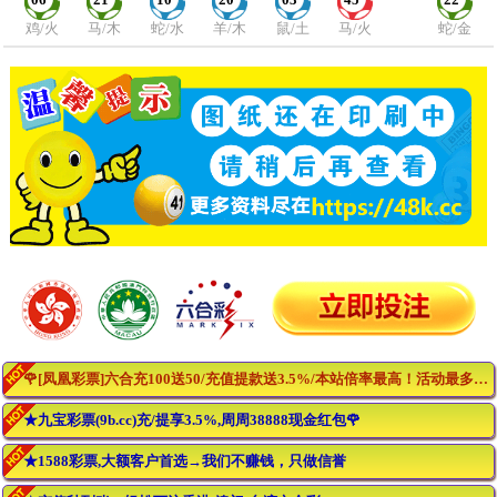
06
21
10
20
03
45
22
鸡/火
马/木
蛇/水
羊/木
鼠/土
马/火
蛇/金
🌹[凤凰彩票]六合充100送50/充值提款送3.5%/本站倍率最高！活动最多！🌹
★九宝彩票(9b.cc)充/提享3.5%,周周38888现金红包🌹
★1588彩票,大额客户首选→我们不赚钱，只做信誉